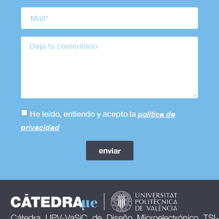
He leído, entiendo y acepto la
política de
privacidad
enviar
Cátedra UPV-VaSiC de Diseño Microelectrónico TSI-