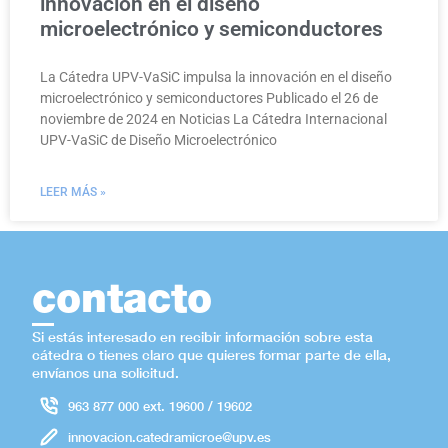
innovación en el diseño
microelectrónico y semiconductores
La Cátedra UPV-VaSiC impulsa la innovación en el diseño
microelectrónico y semiconductores Publicado el 26 de
noviembre de 2024 en Noticias La Cátedra Internacional
UPV-VaSiC de Diseño Microelectrónico
LEER MÁS »
contacto
Si estás interesado en recibir información sobre esta
cátedra o tienes claro que quieres formar parte de ella,
envíanos una solicitud.
963 877 000 ext. 19600 / 19602
innovacion.catedramicroe@upv.es