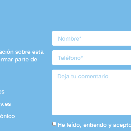
mación sobre esta
ormar parte de
es
v.es
rónico
He leído, entiendo y acept