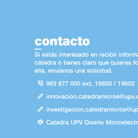
contacto
Si estás interesado en recibir infor
cátedra o tienes claro que quieres f
ella, envíanos una solicitud.
963 877 000 ext. 19600 / 19602
innovacion.catedramicroe@upv.
investigacion.catedramicroe@up
Catedra UPV Diseño Microelect